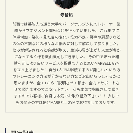
寺島拓
前職では芸能人も通う大手のパーソナルジムにてトレーナー業
務からマネジメント業務などを行っていました。 これまでに
体重増加・姿勢・見た目の変化・筋力不足・腰痛や肩凝りなど
の体の不調などの様々なお悩みに対して解決して参りました。
悩みが解決されると笑顔が増え、生活の質が上がり人生が豊か
になってゆく様を沢山拝見してきました。 その中で培った経
験を元により良いサービスを提供できると思いMARBELL GYM
を立ち上げました！ 自分1人では継続するのが難しいという方
やトレーニング方法が分からない方など沢山いらっしゃるかと
思いますが、全て1からご説明させて頂き、全力でサポートさ
せて頂きますのでご安心下さい。 私も本気で指導させて頂き
ますのでお客様ご自身も本気でお取り組み下さい！！ 少しで
もお悩みの方は是非MARBELL GYMでお待ちしております。
関連記事