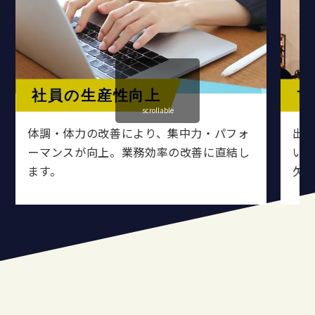
社員の生産性向上
プ
scrollable
体調・体力の改善により、集中力・パフォ
出
ーマンスが向上。業務効率の改善に直結し
い
ます。
欠